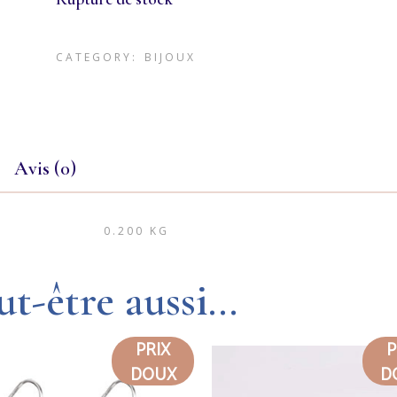
CATEGORY:
BIJOUX
Avis (0)
0.200 KG
ut-être aussi…
PRIX
P
SOLD
S
DOUX
D