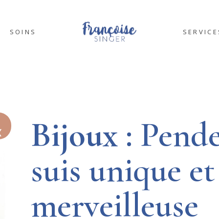
SOINS
SERVICE
SOPHROLOGIE
COACHI
ART THÉRAPIE
FORMAT
ÉNERGÉTIQUE
TEAMBUI
Bijoux
: Pende
X
suis unique et
merveilleuse