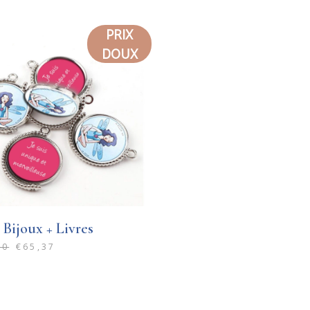
PRIX
SOLD
DOUX
Bijoux + Livres
90
€
65,37