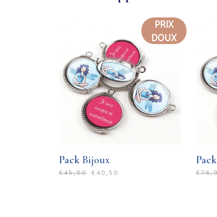
PRIX
SOLD
DOUX
Pack
Bijoux
Pack
€
45,00
€
40,50
€
76,