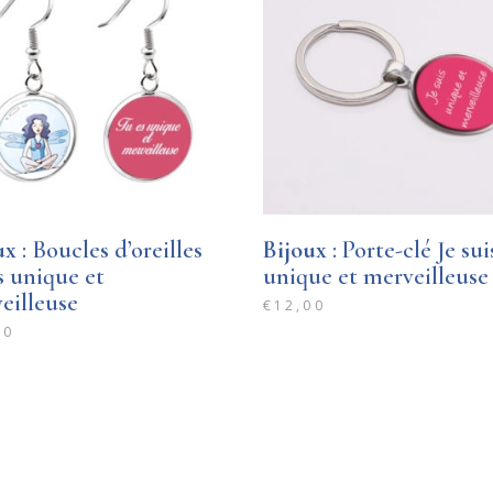
ux
: Boucles d’oreilles
Bijoux
: Porte-clé Je sui
s unique et
unique et merveilleuse
eilleuse
€
12,00
00