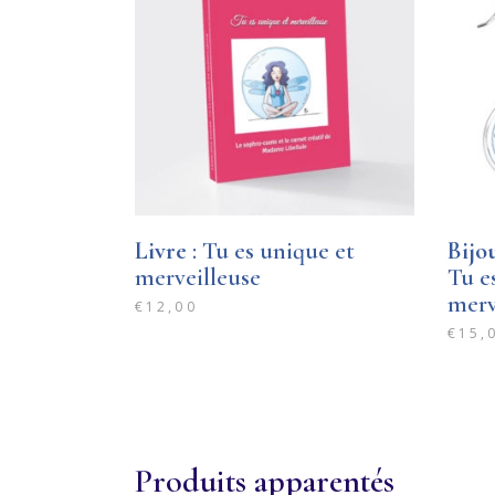
Livre
: Tu es unique et
Bijo
merveilleuse
Tu e
merv
€
12,00
€
15,
Produits apparentés