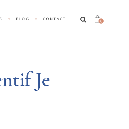
S
BLOG
CONTACT
0
NG
IONS
LDING
ntif Je