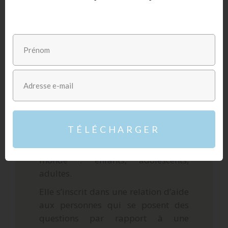
J’anime à la fois des séances
individuelles ainsi que des ateliers
d’art-thérapie.
L'ART THÉRAPIE :
POUR QUI ?
TÉLÉCHARGER
L’Art-thérapie s’adresse à tout le
monde : enfants, adolescents,
adultes.
Elle s’inscrit dans une relation d’aide
aux personnes qui se posent des
questions par rapport à une