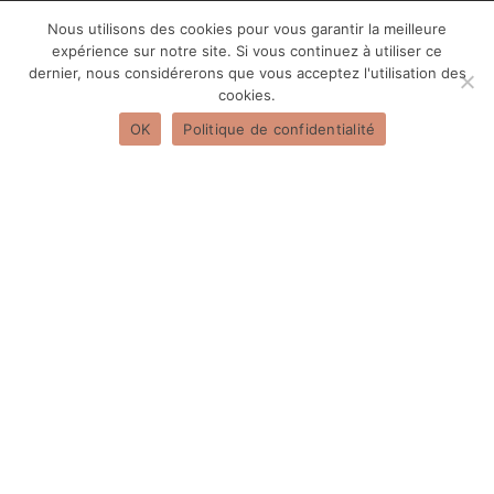
Nous utilisons des cookies pour vous garantir la meilleure
Formations
expérience sur notre site. Si vous continuez à utiliser ce
dernier, nous considérerons que vous acceptez l'utilisation des
cookies.
Aider les adolescents
OK
Politique de confidentialité
Aider les enfants
Burn-out
Programmes
Sérénité
Retrouver le sommeil
Méditation
Coachings