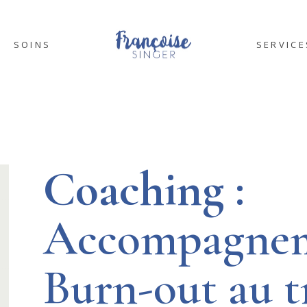
SOINS
SERVICE
SOPHROLOGIE
COACHI
ART THÉRAPIE
FORMAT
ÉNERGÉTIQUE
TEAMBUI
Coaching
:
Accompagne
Burn-out au t