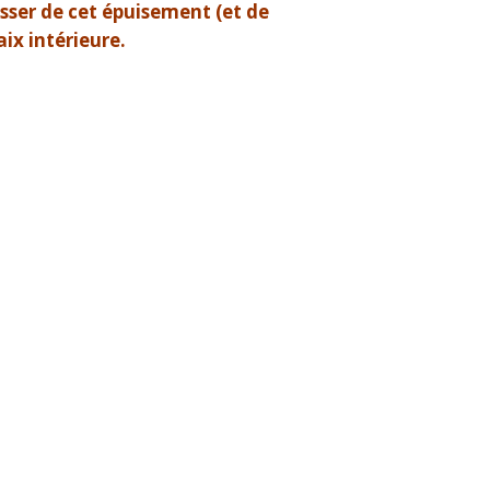
ser de cet épuisement (et de
ix intérieure.
de 10 séances individuelles quantity