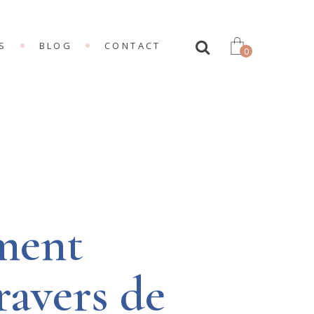
S
BLOG
CONTACT
0
NG
IONS
LDING
ment
ravers de