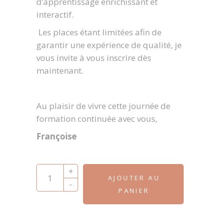
d’apprentissage enrichissant et
interactif.
Les places étant limitées afin de
garantir une expérience de qualité, je
vous invite à vous inscrire dès
maintenant.
Au plaisir de vivre cette journée de
formation continuée avec vous,
Françoise
Formation : Aider les enfants à apprivoiser le
+
AJOUTER AU
-
PANIER