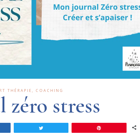
RT THÉRAPIE
,
COACHING
 zéro stress
e
Tweet
Pin