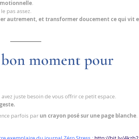
émotionnelle
.
 le pas assez.
uter autrement, et transformer doucement ce qui vit 
le bon moment pour
 avez juste besoin de vous offrir ce petit espace.
geste.
ence parfois par
un crayon posé sur une page blanche
.
tre exemplaire du journal Zéro Stress :
http://bit.ly/4kzb