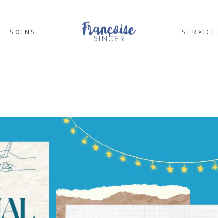
SOINS
SERVICE
SOPHROLOGIE
COACHI
ART THÉRAPIE
FORMAT
ÉNERGÉTIQUE
TEAMBUI