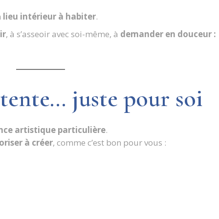
n
lieu intérieur à habiter
.
ir
, à s’asseoir avec soi-même, à
demander en douceur :
ttente… juste pour soi
e artistique particulière
.
riser à créer
, comme c’est bon pour vous :