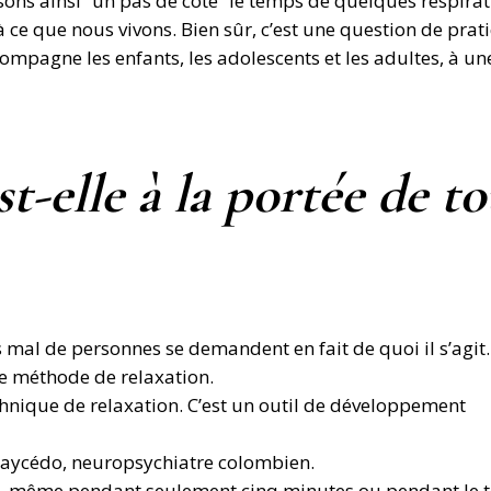
ons ainsi “un pas de côté” le temps de quelques respirat
 ce que nous vivons. Bien sûr, c’est une question de prat
ompagne les enfants, les adolescents et les adultes, à un
t-elle à la portée de to
 mal de personnes se demandent en fait de quoi il s’agi
e méthode de relaxation.
chnique de relaxation. C’est un outil de développement
o Caycédo, neuropsychiatre colombien.
ut, même pendant seulement cinq minutes ou pendant le