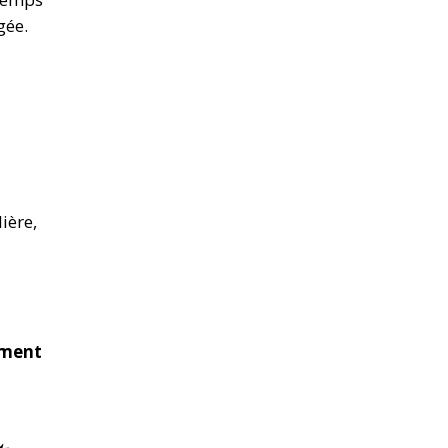
gée.
ière,
iment