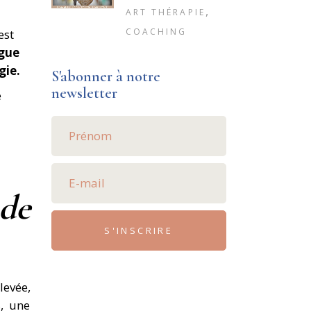
,
ART THÉRAPIE
COACHING
est
ogue
gie.
S'abonner à notre
newsletter
e
 de
S'INSCRIRE
levée,
, une