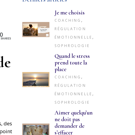
Je me choisis
,
COACHING
RÉGULATION
0
,
ÉMOTIONNELLE
SHARES
SOPHROLOGIE
Quand le stress
de
prend toute la
place
,
COACHING
RÉGULATION
,
ÉMOTIONNELLE
SOPHROLOGIE
Aimer quelqu’un
ne doit pas
s, des
demander de
point
s’effacer