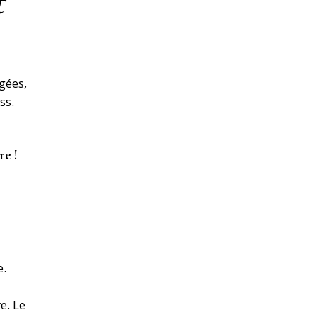
t
rgées,
ss.
ire !
e.
e. Le