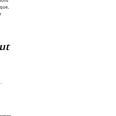
ions
ique,
e
ut
t…
 temps